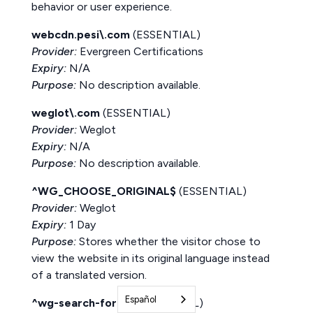
behavior or user experience.
webcdn.pesi\.com
(ESSENTIAL)
Provider:
Evergreen Certifications
Expiry:
N/A
Purpose:
No description available.
weglot\.com
(ESSENTIAL)
Provider:
Weglot
Expiry:
N/A
Purpose:
No description available.
^WG_CHOOSE_ORIGINAL$
(ESSENTIAL)
Provider:
Weglot
Expiry:
1 Day
Purpose:
Stores whether the visitor chose to
view the website in its original language instead
of a translated version.
Español
^wg-search-form$
(ESSENTIAL)