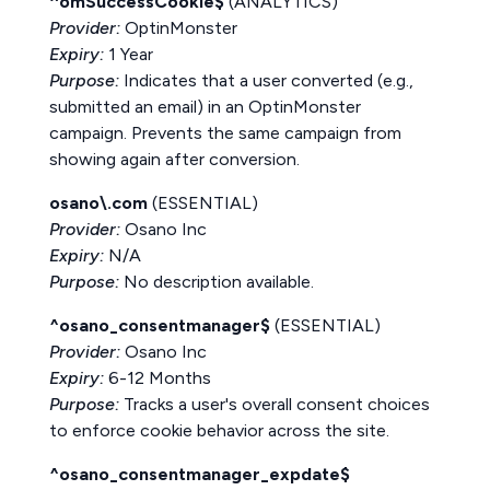
^omSuccessCookie$
(ANALYTICS)
Provider:
OptinMonster
Expiry:
1 Year
Purpose:
Indicates that a user converted (e.g.,
submitted an email) in an OptinMonster
campaign. Prevents the same campaign from
showing again after conversion.
osano\.com
(ESSENTIAL)
Provider:
Osano Inc
Expiry:
N/A
Purpose:
No description available.
^osano_consentmanager$
(ESSENTIAL)
Provider:
Osano Inc
Expiry:
6-12 Months
Purpose:
Tracks a user's overall consent choices
to enforce cookie behavior across the site.
^osano_consentmanager_expdate$