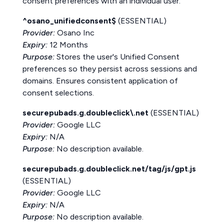
consent preferences with an individual user.
^osano_unifiedconsent$
(ESSENTIAL)
Provider:
Osano Inc
Expiry:
12 Months
Purpose:
Stores the user's Unified Consent
preferences so they persist across sessions and
domains. Ensures consistent application of
consent selections.
securepubads.g.doubleclick\.net
(ESSENTIAL)
Provider:
Google LLC
Expiry:
N/A
Purpose:
No description available.
securepubads.g.doubleclick.net/tag/js/gpt.js
(ESSENTIAL)
Provider:
Google LLC
Expiry:
N/A
Purpose:
No description available.