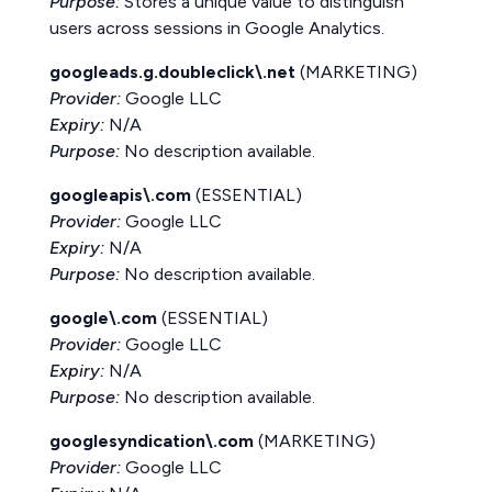
Purpose:
Stores a unique value to distinguish
users across sessions in Google Analytics.
googleads.g.doubleclick\.net
(MARKETING)
Provider:
Google LLC
Expiry:
N/A
Purpose:
No description available.
googleapis\.com
(ESSENTIAL)
Provider:
Google LLC
Expiry:
N/A
Purpose:
No description available.
google\.com
(ESSENTIAL)
Provider:
Google LLC
Expiry:
N/A
Purpose:
No description available.
googlesyndication\.com
(MARKETING)
Provider:
Google LLC