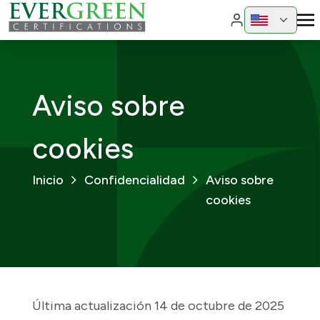
Cambiar de reg
Cambiar 
Aviso sobre
cookies
Inicio
Confidencialidad
Aviso sobre
cookies
Última actualización 14 de octubre de 2025